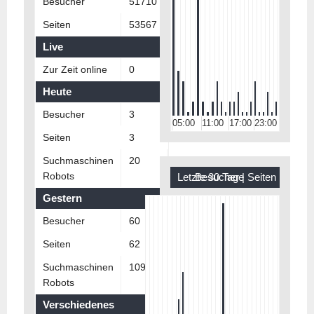
Besucher
51710
Arbeitsgemeinschaften
Seiten
53567
Gehe nie mit Fremden mit
Live
Dein Körper gehört Dir
Zur Zeit online
0
Sitemap
Heute
Statistik
Besucher
3
05:00
11:00
17:00
23:00
Kontakt
Seiten
3
Impressum
Suchmaschinen
20
Datenschutzerklärung
Robots
Letzte 30 Tage
Besucher
|
Seiten
Barrierefreiheitserklärung
Gestern
L-G-V.de
Besucher
60
Seiten
62
Suchmaschinen
109
Robots
Verschiedenes