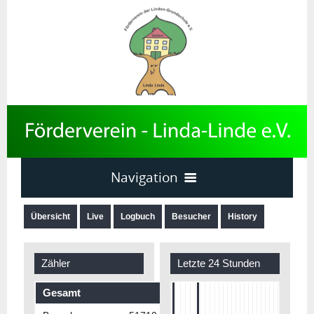
Navigation
Home
Übersicht
Live
Logbuch
Besucher
History
News
Termine
Zähler
Letzte 24 Stunden
Downloads
Gesamt
sonstiges