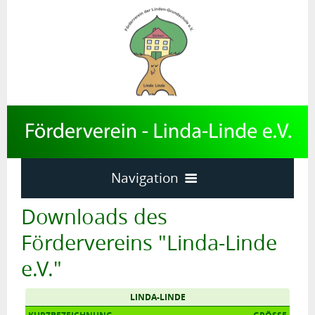
Navigation
Home
Downloads des
News
Fördervereins "Linda-Linde
Termine
e.V."
Downloads
LINDA-LINDE
sonstiges