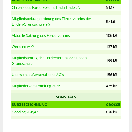
KURZBEZEICHNUNG
GRÖSSE
Kontakt
Chronik des Fördervereins Linda-Linde e.V
5 MB
Impressum
Mitgliedsbeitragsordnung des Fördervereins der
97 kB
Datenschutzerklärung
Linden-Grundschule e.V
Barrierefreiheitserklärung
Aktuelle Satzung des Fördervereins
106 kB
L-G-V.de
Wer sind wir?
137 kB
Mitgliedsantrag des Fördervereins der Linden-
199 kB
Grundschule
Übersicht außerschulische AG's
156 kB
Mitgliederversammlung 2026
435 kB
SONSTIGES
KURZBEZEICHNUNG
GRÖSSE
Gooding -Fleyer
638 kB